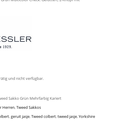
rätig und nicht verfügbar.
weed Sakko Grün Mehrfarbig Kariert
r Herren
,
Tweed Sakkos
olbert
,
geruit jasje
,
Tweed colbert
,
tweed jasje
,
Yorkshire