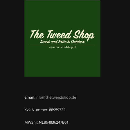
email:
info@thetweedshop.de
Kvk Nummer: 88959732
MWSnr: NL864836247B01