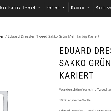
ber Harris Tweed
Herren
Damen
Mein K
ren
/ Eduard Dressler, Tweed Sakko Grün Mehrfarbig Kariert
EDUARD DRE
SAKKO GRÜN
KARIERT
Wunderschöne Yorkshire Tweed Jac
100% englische Wolle
Eduard Dressler, Tweed Anzugjacke 