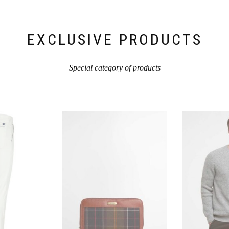
Produktseite
der
gewählt
Produktseite
werden
gewählt
werden
EXCLUSIVE PRODUCTS
Special category of products