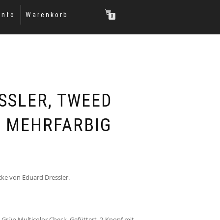
onto
Warenkorb
0
SSLER, TWEED
 MEHRFARBIG
ke von Eduard Dressler.
Grün Multicolor Check. Gefüttert, 2-Knopf mit