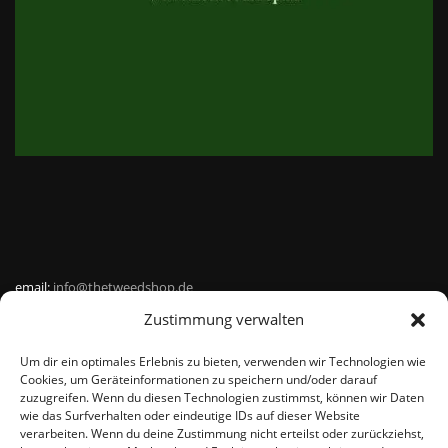
email:
info@thetweedshop.de
Zustimmung verwalten
Kvk Nummer: 88959732
Um dir ein optimales Erlebnis zu bieten, verwenden wir Technologien wie
MWSnr: NL864836247B01
Cookies, um Geräteinformationen zu speichern und/oder darauf
zuzugreifen. Wenn du diesen Technologien zustimmst, können wir Daten
wie das Surfverhalten oder eindeutige IDs auf dieser Website
verarbeiten. Wenn du deine Zustimmung nicht erteilst oder zurückziehst,