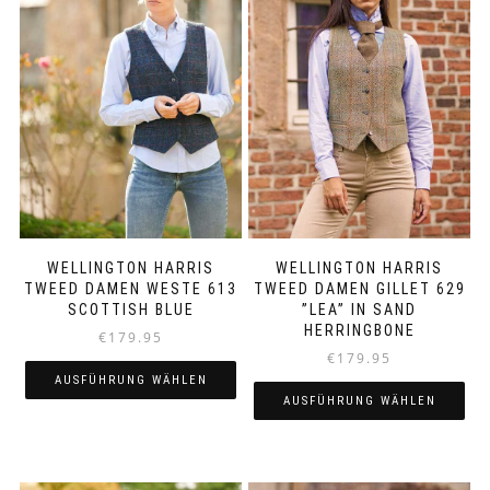
WELLINGTON HARRIS
WELLINGTON HARRIS
TWEED DAMEN WESTE 613
TWEED DAMEN GILLET 629
SCOTTISH BLUE
”LEA” IN SAND
HERRINGBONE
€
179.95
€
179.95
AUSFÜHRUNG WÄHLEN
AUSFÜHRUNG WÄHLEN
Dieses
Dieses
Produkt
Produkt
weist
weist
mehrere