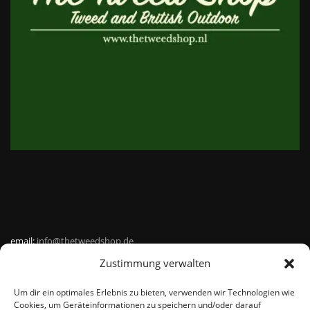
email:
info@thetweedshop.de
Zustimmung verwalten
Kvk Nummer: 88959732
Um dir ein optimales Erlebnis zu bieten, verwenden wir Technologien wie
MWSnr: NL864836247B01
Cookies, um Geräteinformationen zu speichern und/oder darauf