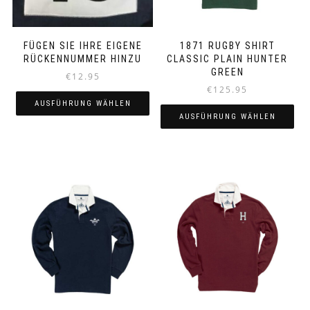
FÜGEN SIE IHRE EIGENE
1871 RUGBY SHIRT
RÜCKENNUMMER HINZU
CLASSIC PLAIN HUNTER
GREEN
€
12.95
€
125.95
AUSFÜHRUNG WÄHLEN
AUSFÜHRUNG WÄHLEN
Dieses
Dieses
Produkt
Produkt
weist
weist
mehrere
mehrere
Varianten
Varianten
auf.
auf.
Die
Die
Optionen
Optionen
können
können
auf
auf
der
der
Produktseite
Produktseite
gewählt
gewählt
werden