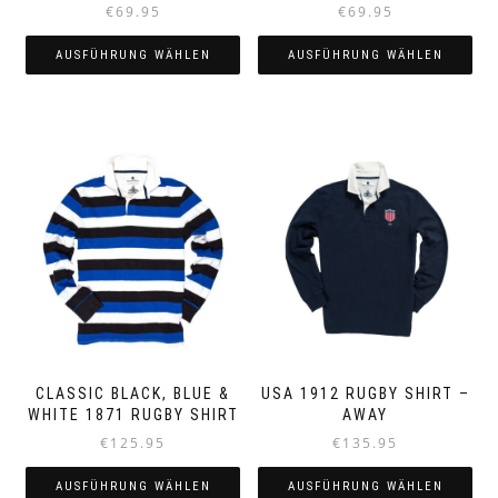
€
69.95
€
69.95
AUSFÜHRUNG WÄHLEN
AUSFÜHRUNG WÄHLEN
Dieses
Dieses
Produkt
Produkt
weist
weist
mehrere
mehrere
Varianten
Varianten
auf.
auf.
Die
Die
Optionen
Optionen
können
können
auf
auf
der
der
Produktseite
Produktseite
gewählt
gewählt
werden
werden
CLASSIC BLACK, BLUE &
USA 1912 RUGBY SHIRT –
WHITE 1871 RUGBY SHIRT
AWAY
€
125.95
€
135.95
AUSFÜHRUNG WÄHLEN
AUSFÜHRUNG WÄHLEN