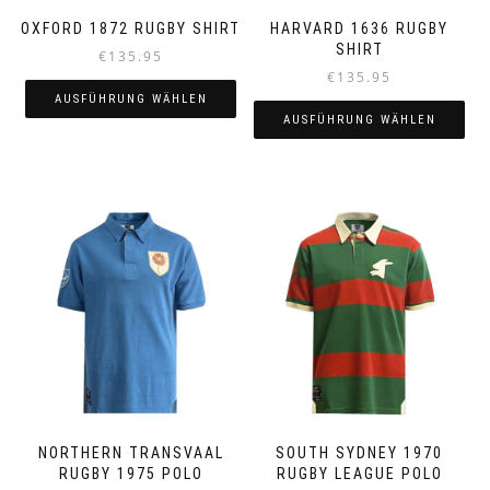
werden
OXFORD 1872 RUGBY SHIRT
HARVARD 1636 RUGBY
SHIRT
€
135.95
€
135.95
AUSFÜHRUNG WÄHLEN
AUSFÜHRUNG WÄHLEN
Dieses
Dieses
Produkt
Produkt
weist
weist
mehrere
mehrere
Varianten
Varianten
auf.
auf.
Die
Die
Optionen
Optionen
können
können
auf
auf
der
der
Produktseite
Produktseite
gewählt
gewählt
werden
werden
NORTHERN TRANSVAAL
SOUTH SYDNEY 1970
RUGBY 1975 POLO
RUGBY LEAGUE POLO