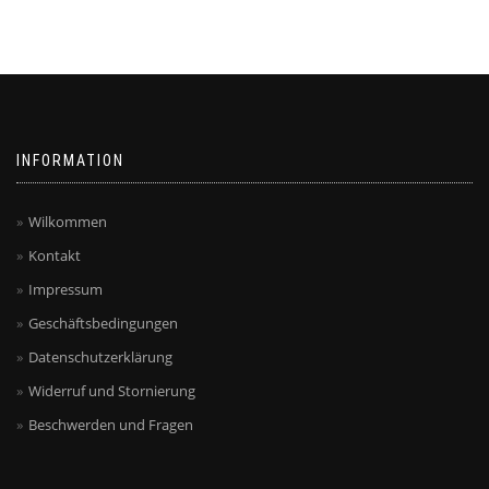
auf.
Die
Die
Optionen
Optionen
können
können
auf
auf
der
der
Produktseite
Produktseite
gewählt
INFORMATION
gewählt
werden
werden
Wilkommen
Kontakt
Impressum
Geschäftsbedingungen
Datenschutzerklärung
Widerruf und Stornierung
Beschwerden und Fragen