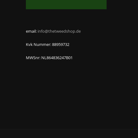
email:
info@thetweedshop.de
Kvk Nummer: 88959732
MWSnr: NL864836247B01