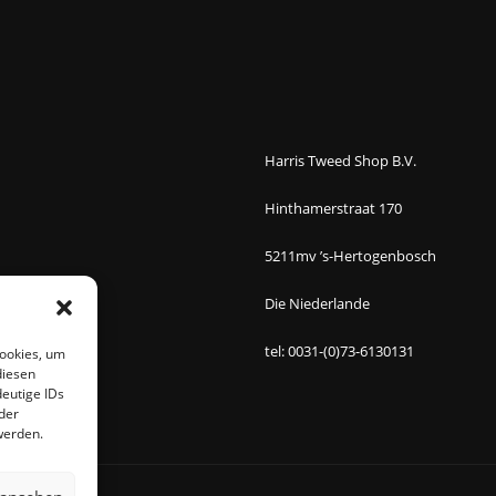
Harris Tweed Shop B.V.
Hinthamerstraat 170
5211mv ’s-Hertogenbosch
Die Niederlande
tel: 0031-(0)73-6130131
Cookies, um
diesen
eutige IDs
der
werden.