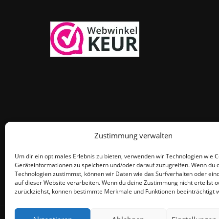
Zustimmung verwalten
Um dir ein optimales Erlebnis zu bieten, verwenden wir Technologien wie 
Geräteinformationen zu speichern und/oder darauf zuzugreifen. Wenn du 
Technologien zustimmst, können wir Daten wie das Surfverhalten oder eind
auf dieser Website verarbeiten. Wenn du deine Zustimmung nicht erteilst o
zurückziehst, können bestimmte Merkmale und Funktionen beeinträchtigt 
© THEMEISLE, ALL RIGHTS RESERVED