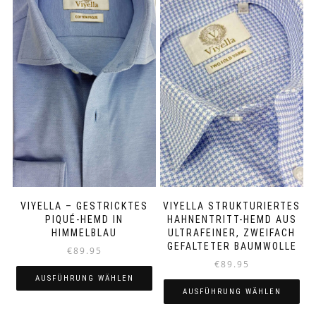
VIYELLA – GESTRICKTES
VIYELLA STRUKTURIERTES
PIQUÉ-HEMD IN
HAHNENTRITT-HEMD AUS
HIMMELBLAU
ULTRAFEINER, ZWEIFACH
GEFALTETER BAUMWOLLE
€
89.95
€
89.95
AUSFÜHRUNG WÄHLEN
AUSFÜHRUNG WÄHLEN
Dieses