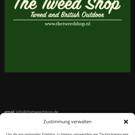
email:
info@thetweedshop.de
Zustimmung verwalten
Kvk Nummer: 88959732
Um dir ein optimales Erlebnis zu bieten, verwenden wir Technologien wie