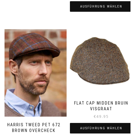
AUSFÜHRUNG WÄHLEN
Dieses
Produkt
weist
mehrere
Varianten
auf.
Die
Optionen
können
auf
der
Produktseite
gewählt
werden
FLAT CAP MIDDEN BRUIN
VISGRAAT
€
49.95
HARRIS TWEED PET 672
AUSFÜHRUNG WÄHLEN
BROWN OVERCHECK