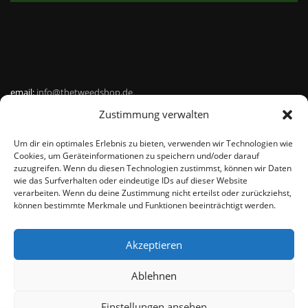
email:
info@thetweedshop.de
Zustimmung verwalten
Kvk Nummer: 88959732
Um dir ein optimales Erlebnis zu bieten, verwenden wir Technologien wie
MWSnr: NL864836247B01
Cookies, um Geräteinformationen zu speichern und/oder darauf
zuzugreifen. Wenn du diesen Technologien zustimmst, können wir Daten
wie das Surfverhalten oder eindeutige IDs auf dieser Website
verarbeiten. Wenn du deine Zustimmung nicht erteilst oder zurückziehst,
können bestimmte Merkmale und Funktionen beeinträchtigt werden.
Akzeptieren
© THEMEISLE, ALL RIGHTS RESERVED
Ablehnen
Einstellungen ansehen