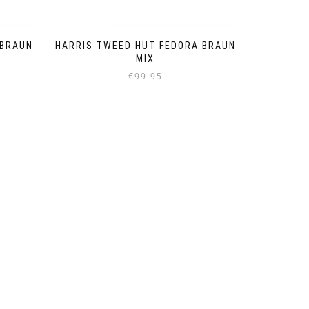
 BRAUN
HARRIS TWEED HUT FEDORA BRAUN
MIX
€
99.95
Dieses
Produkt
weist
mehrere
Varianten
auf.
Die
Optionen
können
auf
der
Produktseite
gewählt
werden