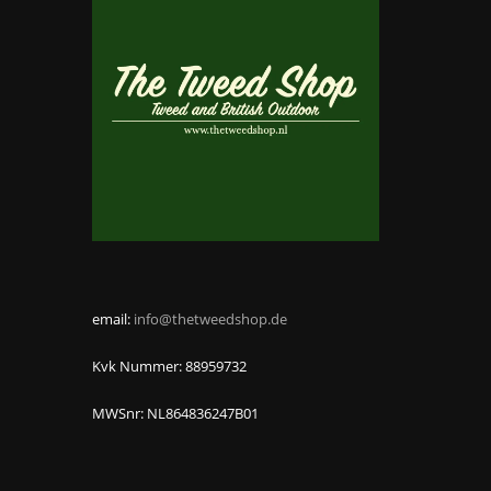
email:
info@thetweedshop.de
Kvk Nummer: 88959732
MWSnr: NL864836247B01