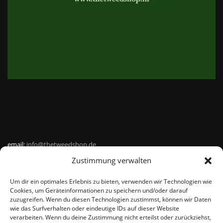
email:
info@thetweedshop.de
Zustimmung verwalten
Kvk Nummer: 88959732
Um dir ein optimales Erlebnis zu bieten, verwenden wir Technologien wie
MWSnr: NL864836247B01
Cookies, um Geräteinformationen zu speichern und/oder darauf
zuzugreifen. Wenn du diesen Technologien zustimmst, können wir Daten
wie das Surfverhalten oder eindeutige IDs auf dieser Website
verarbeiten. Wenn du deine Zustimmung nicht erteilst oder zurückziehst,