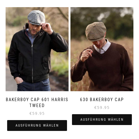
BAKERBOY CAP 601 HARRIS
630 BAKERBOY CAP
TWEED
€
59.95
€
59.95
AUSFÜHRUNG WÄHLEN
AUSFÜHRUNG WÄHLEN
Dieses
Dieses
Produkt