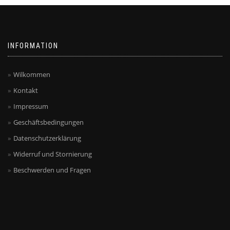
können
auf
auf
der
der
Produktseite
Produktseite
gewählt
INFORMATION
gewählt
werden
werden
Wilkommen
Kontakt
Impressum
Geschäftsbedingungen
Datenschutzerklärung
Widerruf und Stornierung
Beschwerden und Fragen