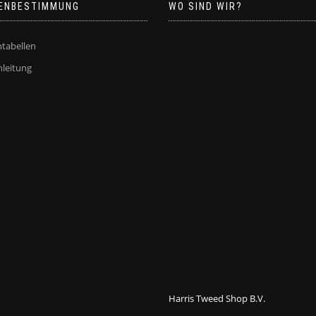
der
ENBESTIMMUNG
WO SIND WIR?
Produktseite
gewählt
tabellen
werden
leitung
Harris Tweed Shop B.V.