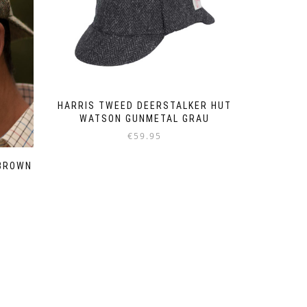
HARRIS TWEED DEERSTALKER HUT
WATSON GUNMETAL GRAU
€
59.95
Dieses
 BROWN
Produkt
weist
mehrere
Varianten
auf.
Die
Optionen
können
auf
der