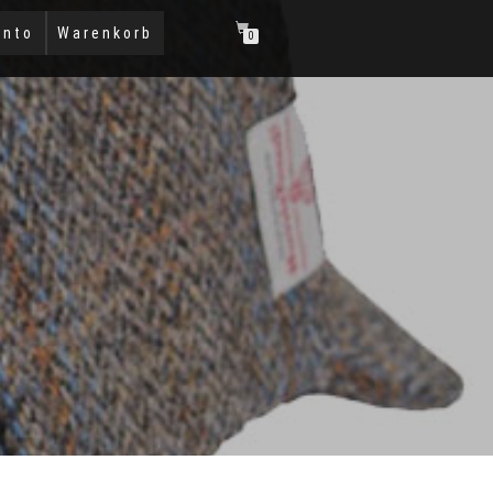
onto
Warenkorb
0
R