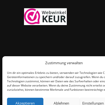
Zustimmung verwalten
Um dir ein optimales Erlebnis zu bieten, verwenden wir Technologien wie 
Geräteinformationen zu speichern und/oder darauf zuzugreifen. Wenn du 
Technologien zustimmst, können wir Daten wie das Surfverhalten oder eind
auf dieser Website verarbeiten. Wenn du deine Zustimmung nicht erteilst o
zurückziehst, können bestimmte Merkmale und Funktionen beeinträchtigt 
© THEMEISLE, ALL RIGHTS RESERVED
Akzeptieren
Ablehnen
Einstellungen