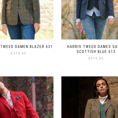
 TWEED DAMEN BLAZER 631
HARRIS TWEED DAMES SA
SCOTTISH BLUE 613
€
379.95
€
379.95
Dieses
Dieses
Produkt
Produkt
weist
weist
mehrere
mehrere
Varianten
Varianten
auf.
auf.
Die
Die
Optionen
Optionen
können
können
auf
auf
der