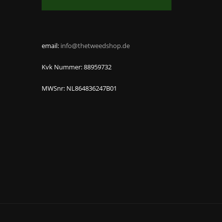
email:
info@thetweedshop.de
Kvk Nummer: 88959732
MWSnr: NL864836247B01