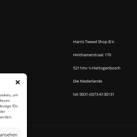
Harris Tweed Shop B.V.
Hinthamerstraat 170
5211mv ’s-Hertogenbosch
Die Niederlande
tel: 0031-(0)73-6130131
Cookies, um
diesen
eutige IDs
der
werden.
 ansehen