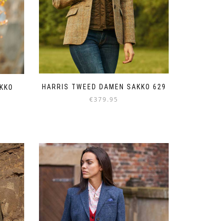
HARRIS TWEED DAMEN SAKKO 629
KKO
€
379.95
Dieses
Produkt
weist
mehrere
Varianten
auf.
Die
Optionen
können
auf
der