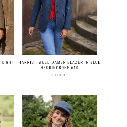
Produktseite
gewählt
werden
 LIGHT
HARRIS TWEED DAMEN BLAZER IN BLUE
HERRINGBONE 610
€
379.95
Dieses
Produkt
weist
mehrere
Varianten
auf.
Die
Optionen