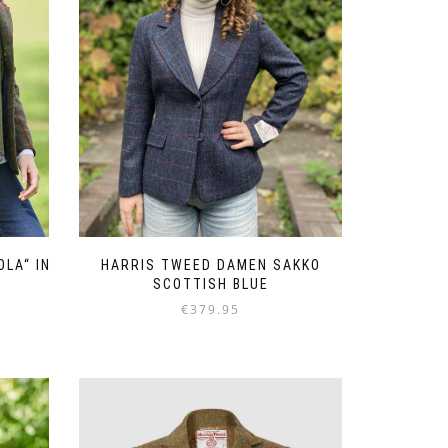
können
auf
der
Produktseite
gewählt
werden
LA“ IN
HARRIS TWEED DAMEN SAKKO
SCOTTISH BLUE
€
379.95
Dieses
Produkt
weist
mehrere
Varianten
auf.