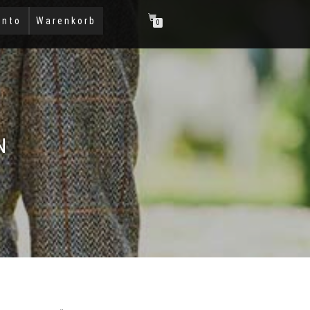
onto
Warenkorb
0
N