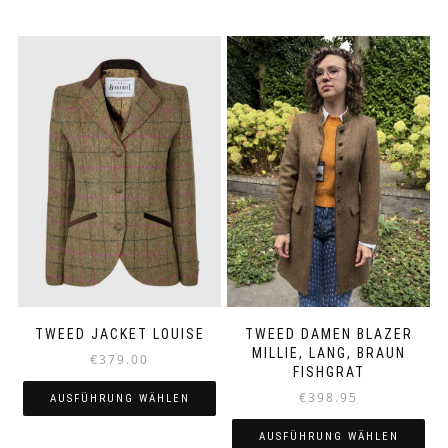
TWEED JACKET LOUISE
TWEED DAMEN BLAZER
MILLIE, LANG, BRAUN
€
379.00
FISHGRAT
€
398.95
AUSFÜHRUNG WÄHLEN
Dieses
AUSFÜHRUNG WÄHLEN