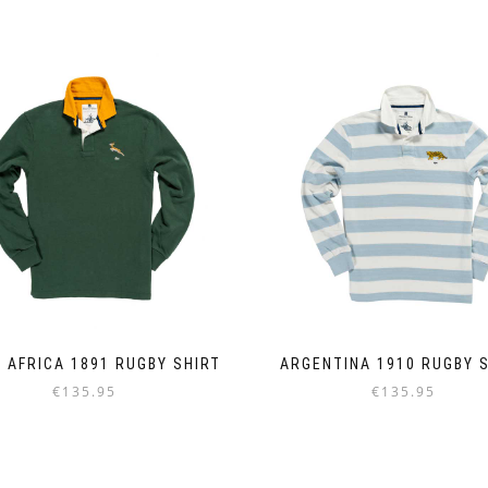
 AFRICA 1891 RUGBY SHIRT
ARGENTINA 1910 RUGBY 
€
135.95
€
135.95
Dieses
Dieses
Produkt
Produkt
weist
weist