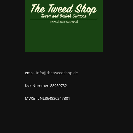
email:
info@thetweedshop.de
Kvk Nummer: 88959732
MWSnr: NL864836247B01