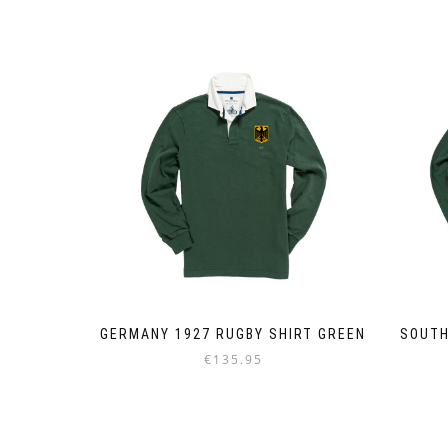
GERMANY 1927 RUGBY SHIRT GREEN
SOUTH
€
135.95
Dieses
Produkt
weist