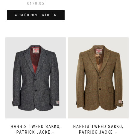
€
179.95
AUSFÜHRUNG WÄHLEN
Dieses
Produkt
weist
mehrere
Varianten
auf.
Die
Optionen
können
auf
der
Produktseite
gewählt
werden
HARRIS TWEED SAKKO,
HARRIS TWEED SAKKO,
PATRICK JACKE –
PATRICK JACKE –