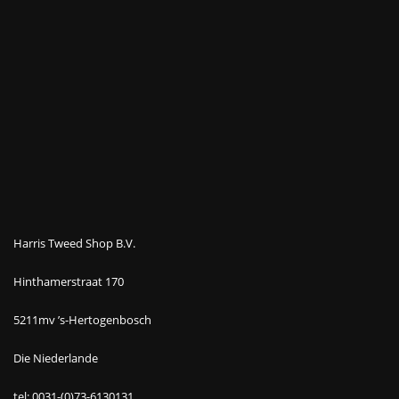
Harris Tweed Shop B.V.
Hinthamerstraat 170
5211mv ’s-Hertogenbosch
Die Niederlande
tel: 0031-(0)73-6130131