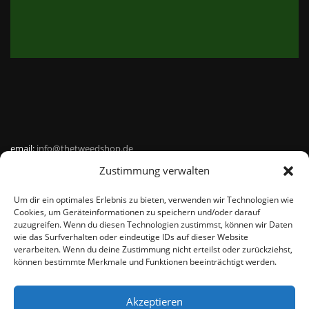
email:
info@thetweedshop.de
Zustimmung verwalten
Kvk Nummer: 88959732
Um dir ein optimales Erlebnis zu bieten, verwenden wir Technologien wie
MWSnr: NL864836247B01
Cookies, um Geräteinformationen zu speichern und/oder darauf
zuzugreifen. Wenn du diesen Technologien zustimmst, können wir Daten
wie das Surfverhalten oder eindeutige IDs auf dieser Website
verarbeiten. Wenn du deine Zustimmung nicht erteilst oder zurückziehst,
können bestimmte Merkmale und Funktionen beeinträchtigt werden.
Akzeptieren