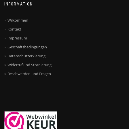
gewählt
gewählt
INFORMATION
werden
werden
Wilkommen
Kontakt
Impressum
Geschäftsbedingungen
Datenschutzerklärung
Widerruf und Stornierung
Beschwerden und Fragen