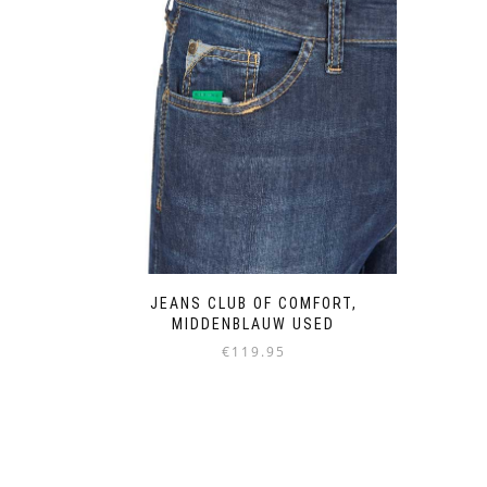
der
Produktseite
gewählt
werden
JEANS CLUB OF COMFORT,
MIDDENBLAUW USED
€
119.95
Dieses
Produkt
weist
mehrere
Varianten