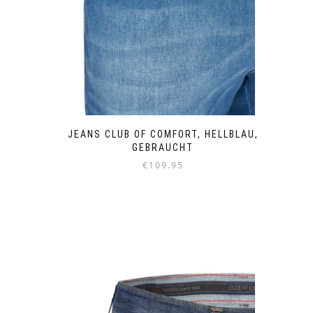
JEANS CLUB OF COMFORT, HELLBLAU,
GEBRAUCHT
€
109.95
Dieses
Produkt
weist
mehrere
Varianten
auf.
Die
Optionen
können
auf