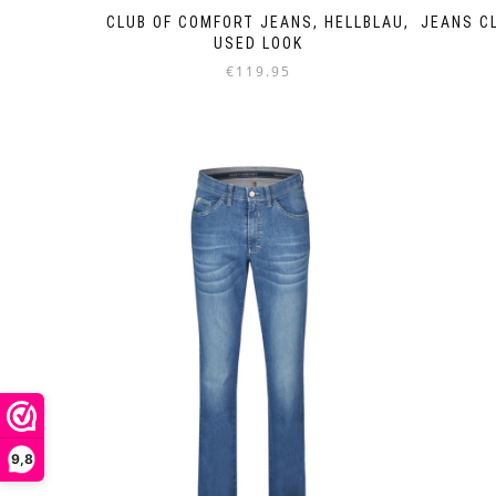
CLUB OF COMFORT JEANS, HELLBLAU,
JEANS C
USED LOOK
€
119.95
Dieses
Produkt
weist
mehrere
Varianten
auf.
Die
Optionen
können
auf
der
Produktseite
gewählt
werden
9,8