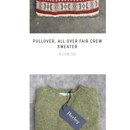
PULLOVER, ALL OVER FAIR CREW
SWEATER
€
298.95
Dieses
Produkt
weist
mehrere
Varianten
auf.
Die
Optionen
können
auf
der
Produktseite