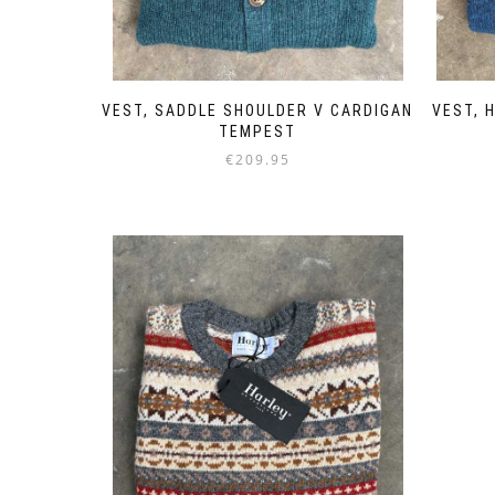
VEST, SADDLE SHOULDER V CARDIGAN
VEST, 
TEMPEST
€
209.95
Dieses
Produkt
weist
mehrere
Varianten
auf.
Die
Optionen
können
auf
der
Produktseite
gewählt
werden