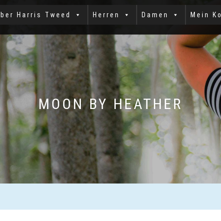
ber Harris Tweed
Herren
Damen
Mein K
MOON BY HEATHER