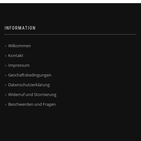
Die
Optionen
können
auf
INFORMATION
der
Produktseite
gewählt
Wilkommen
werden
Kontakt
Impressum
Geschäftsbedingungen
Datenschutzerklärung
Widerruf und Stornierung
Beschwerden und Fragen