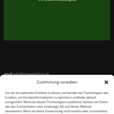
email:
info@thetweedshop.de
Zustimmung verwalten
Kvk Nummer: 88959732
Um dir ein optimales Erlebnis zu bieten, verwenden wir Technologien wie
MWSnr: NL864836247B01
Cookies, um Geräteinformationen zu speichern und/oder darauf
zuzugreifen. Wenn du diesen Technologien zustimmst, können wir Daten
wie das Surfverhalten oder eindeutige IDs auf dieser Website
verarbeiten. Wenn du deine Zustimmung nicht erteilst oder zurückziehst,