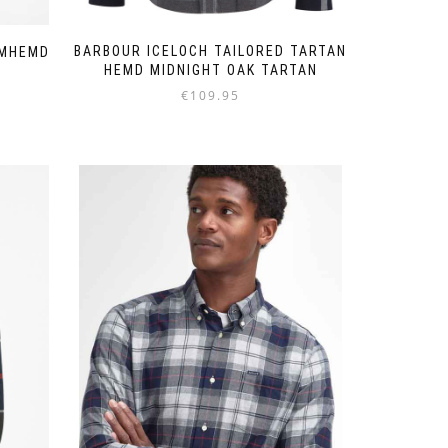
BARBOUR ICELOCH TAILORED TARTAN
RMHEMD
HEMD MIDNIGHT OAK TARTAN
€
109.95
Dieses
Produkt
weist
mehrere
Varianten
auf.
Die
Optionen
können
auf
der
Produktseite
gewählt
werden