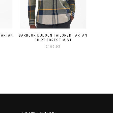
TARTAN
BARBOUR DUDOON TAILORED TARTAN
SHIRT FOREST MIST
€
109.95
Dieses
Produkt
weist
mehrere
Varianten
auf.
Die
Optionen
können
auf
der
Produktseite