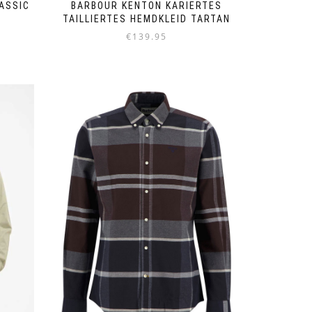
ASSIC
BARBOUR KENTON KARIERTES
TAILLIERTES HEMDKLEID TARTAN
€
139.95
Dieses
Produkt
weist
mehrere
Varianten
auf.
Die
Optionen
können
auf
der
Produktseite
gewählt
werden