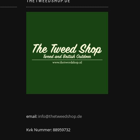
THETWEEDSHOP.DE
gewählt
werden
email:
info@thetweedshop.de
Kvk Nummer: 88959732