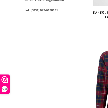
tel: (0031) 073-6130131
BARBOU
T
9,8