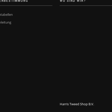
ENBESTIMMUNG
WO SIND WIR?
gewählt
gewählt
werden
werden
tabellen
leitung
Harris Tweed Shop B.V.