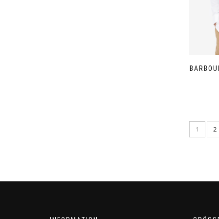
BARBOU
1
2