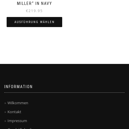
MILLER“ IN NAVY
€
219.95
AUSFÜHRUNG WÄHLEN
Dieses
Produkt
weist
mehrere
Varianten
auf.
Die
Optionen
können
auf
INFORMATION
der
Produktseite
gewählt
Wilkommen
werden
Kontakt
Impressum