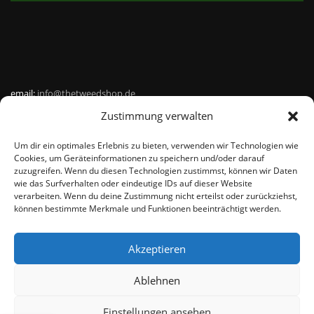
email:
info@thetweedshop.de
Zustimmung verwalten
Kvk Nummer: 88959732
Um dir ein optimales Erlebnis zu bieten, verwenden wir Technologien wie
MWSnr: NL864836247B01
Cookies, um Geräteinformationen zu speichern und/oder darauf
zuzugreifen. Wenn du diesen Technologien zustimmst, können wir Daten
wie das Surfverhalten oder eindeutige IDs auf dieser Website
verarbeiten. Wenn du deine Zustimmung nicht erteilst oder zurückziehst,
können bestimmte Merkmale und Funktionen beeinträchtigt werden.
Akzeptieren
© THEMEISLE, ALL RIGHTS RESERVED
Ablehnen
Einstellungen ansehen
De waardering van www.harristweed-shop.nl bij
WebwinkelKeur