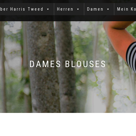
ber Harris Tweed
Herren
Damen
Mein K
DAMES BLOUSES