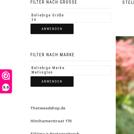
FILTER NACH GROSSE
STEL
ANWENDEN
FILTER NACH MARKE
ANWENDEN
9,8
Thetweedshop.de
Hinthamerstraat 170
5211mv ’s-Hertogenbosch