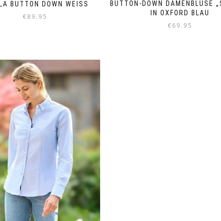
BUTTON-DOWN DAMENBLUSE „
LA BUTTON DOWN WEISS
IN OXFORD BLAU
€
89.95
€
69.95
Dieses
Dieses
Produkt
Produkt
weist
weist
mehrere
mehrere
Varianten
Varianten
auf.
auf.
Die
Die
Optionen
Optionen
können
können
auf
auf
der
der
Produktseite
Produktseite
gewählt
gewählt
werden
werden