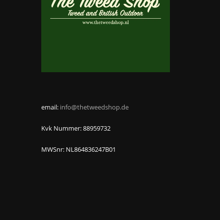
email:
info@thetweedshop.de
Kvk Nummer: 88959732
MWSnr: NL864836247B01