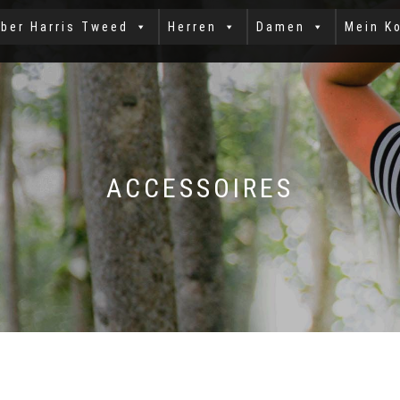
ber Harris Tweed
Herren
Damen
Mein K
ACCESSOIRES