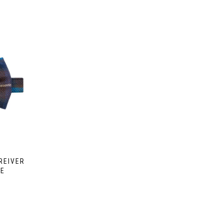
REIVER
UE