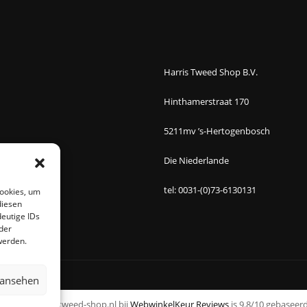
Harris Tweed Shop B.V.
Hinthamerstraat 170
5211mv ’s-Hertogenbosch
Die Niederlande
tel: 0031-(0)73-6130131
Cookies, um
diesen
eutige IDs
der
werden.
 ansehen
an www.harristweed-shop.nl bij
WebwinkelKeur Reviews
is 9.8/10 gebaseerd