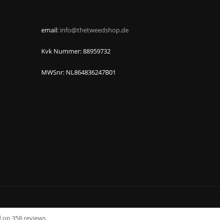
email:
info@thetweedshop.de
Kvk Nummer: 88959732
MWSnr: NL864836247B01
 op 358 reviews.