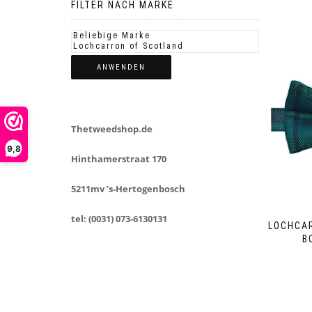
FILTER NACH MARKE
ANWENDEN
Thetweedshop.de
9,8
Hinthamerstraat 170
5211mv ’s-Hertogenbosch
tel: (0031) 073-6130131
LOCHCAR
B