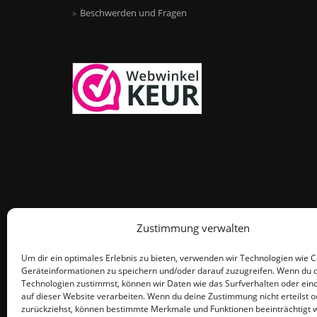
Beschwerden und Fragen
Zustimmung verwalten
Um dir ein optimales Erlebnis zu bieten, verwenden wir Technologien wie 
Geräteinformationen zu speichern und/oder darauf zuzugreifen. Wenn du 
Technologien zustimmst, können wir Daten wie das Surfverhalten oder eind
auf dieser Website verarbeiten. Wenn du deine Zustimmung nicht erteilst o
zurückziehst, können bestimmte Merkmale und Funktionen beeinträchtigt 