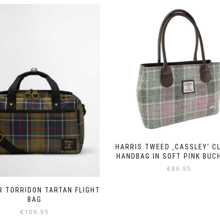
HARRIS TWEED ‚CASSLEY‘ C
HANDBAG IN SOFT PINK BU
€
89.95
 TORRIDON TARTAN FLIGHT
BAG
€
109.95