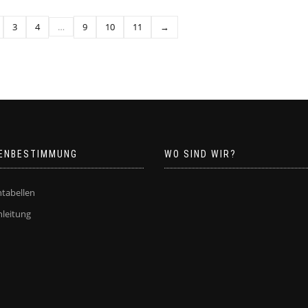
3
4
…
9
10
11
→
ENBESTIMMUNG
WO SIND WIR?
tabellen
leitung