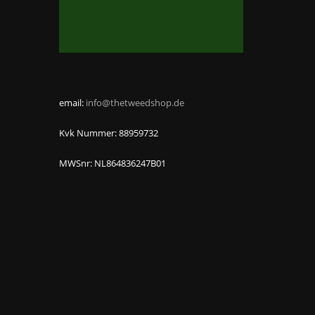
email:
info@thetweedshop.de
Kvk Nummer: 88959732
MWSnr: NL864836247B01