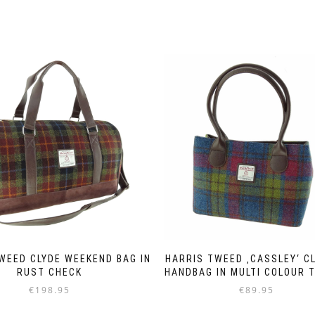
WEED CLYDE WEEKEND BAG IN
HARRIS TWEED ‚CASSLEY‘ C
RUST CHECK
HANDBAG IN MULTI COLOUR 
€
198.95
€
89.95