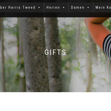
ber Harris Tweed
Herren
Damen
Mein K
GIFTS