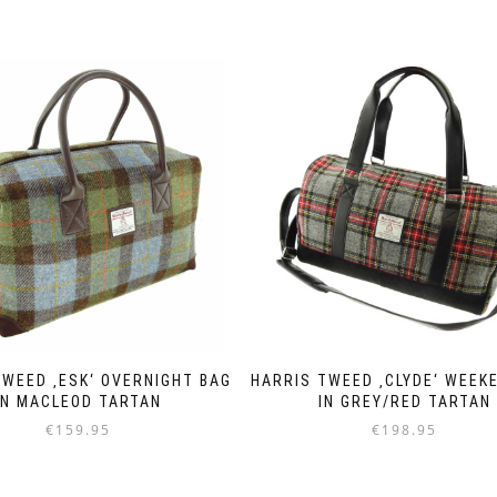
TWEED ‚ESK‘ OVERNIGHT BAG
HARRIS TWEED ‚CLYDE‘ WEEK
IN MACLEOD TARTAN
IN GREY/RED TARTAN
€
159.95
€
198.95