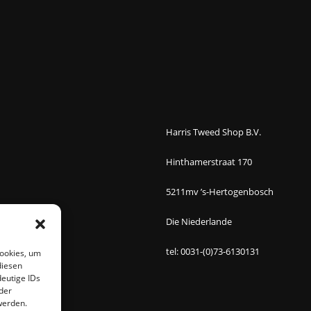
Harris Tweed Shop B.V.
Hinthamerstraat 170
5211mv ’s-Hertogenbosch
Die Niederlande
tel: 0031-(0)73-6130131
Cookies, um
diesen
eutige IDs
der
werden.