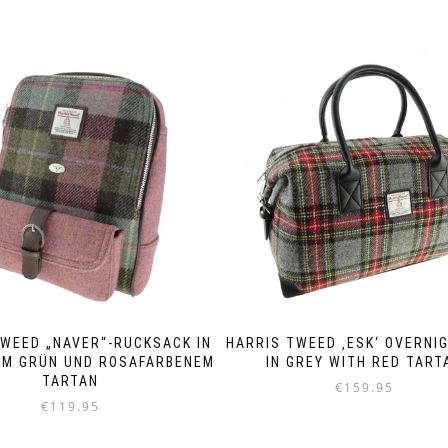
TWEED „NAVER“-RUCKSACK IN
HARRIS TWEED ‚ESK‘ OVERNI
EM GRÜN UND ROSAFARBENEM
IN GREY WITH RED TART
TARTAN
€
159.95
€
119.95