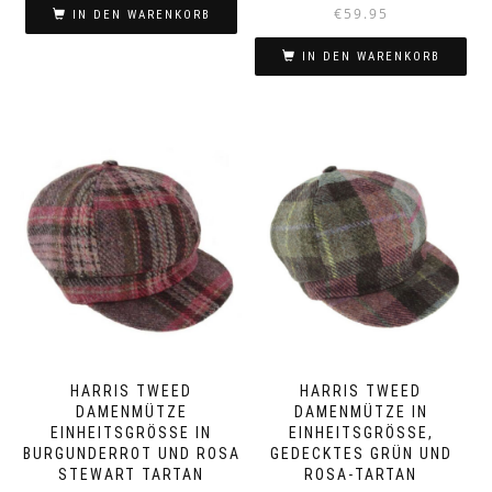
€
59.95
IN DEN WARENKORB
IN DEN WARENKORB
HARRIS TWEED
HARRIS TWEED
DAMENMÜTZE
DAMENMÜTZE IN
EINHEITSGRÖSSE IN B
EINHEITSGRÖSSE, G
URGUNDERROT UND ROSA S
EDECKTES GRÜN UND R
TEWART TARTAN
OSA-TARTAN