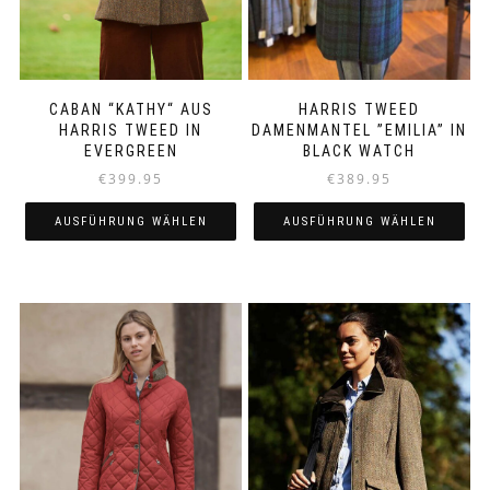
gewählt
gewählt
werden
werden
CABAN “KATHY“ AUS
HARRIS TWEED
HARRIS TWEED IN
DAMENMANTEL ”EMILIA” IN
EVERGREEN
BLACK WATCH
€
399.95
€
389.95
AUSFÜHRUNG WÄHLEN
AUSFÜHRUNG WÄHLEN
Dieses
Dieses
Produkt
Produkt
weist
weist
mehrere
mehrere
Varianten
Varianten
auf.
auf.
Die
Die
Optionen
Optionen
können
können
auf
auf
der
der