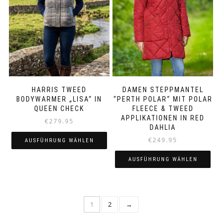
können
können
auf
auf
der
der
Produktseite
Produktseite
gewählt
gewählt
werden
werden
HARRIS TWEED
DAMEN STEPPMANTEL
BODYWARMER „LISA“ IN
“PERTH POLAR“ MIT POLAR
QUEEN CHECK
FLEECE & TWEED
APPLIKATIONEN IN RED
€
279.95
DAHLIA
€
249.95
AUSFÜHRUNG WÄHLEN
Dieses
AUSFÜHRUNG WÄHLEN
Produkt
Dieses
weist
Produkt
mehrere
weist
Varianten
1
2
→
mehrere
auf.
Varianten
Die