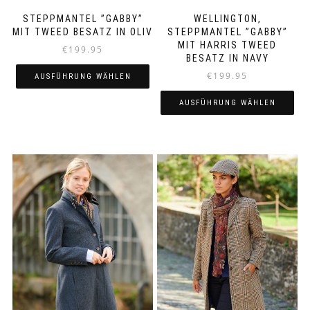
STEPPMANTEL ”GABBY”
WELLINGTON,
MIT TWEED BESATZ IN OLIV
STEPPMANTEL ”GABBY”
MIT HARRIS TWEED
€
199.95
BESATZ IN NAVY
€
199.95
AUSFÜHRUNG WÄHLEN
Dieses
AUSFÜHRUNG WÄHLEN
Produkt
Dieses
weist
Produkt
mehrere
weist
Varianten
mehrere
auf.
Varianten
Die
auf.
Optionen
Die
können
Optionen
auf
können
der
auf
Produktseite
der
gewählt
Produktseite
werden
gewählt
werden