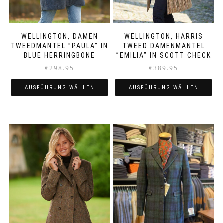
WELLINGTON, DAMEN
WELLINGTON, HARRIS
TWEEDMANTEL ”PAULA” IN
TWEED DAMENMANTEL
BLUE HERRINGBONE
”EMILIA” IN SCOTT CHECK
€
298.95
€
389.95
AUSFÜHRUNG WÄHLEN
AUSFÜHRUNG WÄHLEN
Dieses
Dieses
Produkt
Produkt
weist
weist
mehrere
mehrere
Varianten
Varianten
auf.
auf.
Die
Die
Optionen
Optionen
können
können
auf
auf
der
der
Produktseite
Produktseite