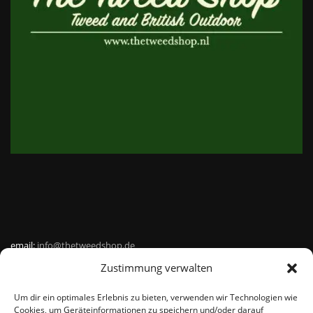
email:
info@thetweedshop.de
Zustimmung verwalten
Kvk Nummer: 88959732
Um dir ein optimales Erlebnis zu bieten, verwenden wir Technologien wie
MWSnr: NL864836247B01
Cookies, um Geräteinformationen zu speichern und/oder darauf