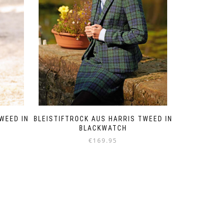
auf
der
Produktseite
gewählt
werden
BLEISTIFTROCK AUS HARRIS TWEED IN
WEED IN
BLACKWATCH
€
169.95
Dieses
Produkt
weist
mehrere
Varianten
auf.
Die