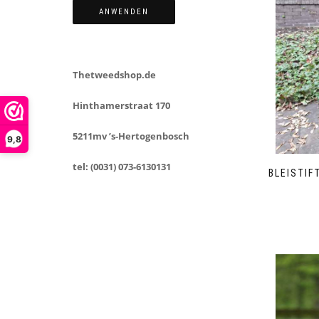
ANWENDEN
Thetweedshop.de
Hinthamerstraat 170
5211mv ’s-Hertogenbosch
9,8
tel: (0031) 073-6130131
BLEISTIF