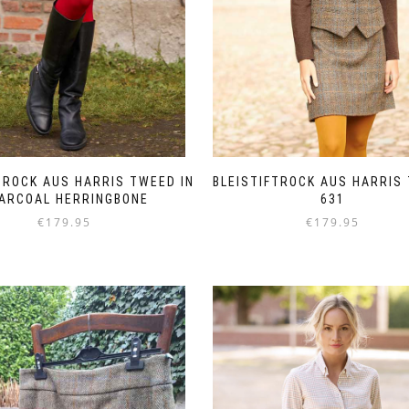
TROCK AUS HARRIS TWEED IN
BLEISTIFTROCK AUS HARRIS
ARCOAL HERRINGBONE
631
€
179.95
€
179.95
Dieses
Dieses
Produkt
Produkt
weist
weist
mehrere
mehrere
Varianten
Varianten
auf.
auf.
Die
Die
Optionen
Optionen
können
können