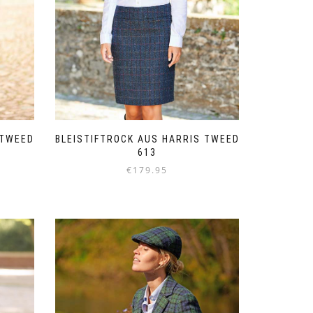
 TWEED
BLEISTIFTROCK AUS HARRIS TWEED
613
€
179.95
Dieses
Produkt
weist
mehrere
Varianten
auf.
Die
Optionen
können