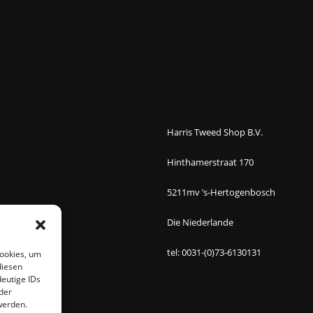
Harris Tweed Shop B.V.
Hinthamerstraat 170
5211mv ’s-Hertogenbosch
Die Niederlande
tel: 0031-(0)73-6130131
Cookies, um
diesen
eutige IDs
der
werden.