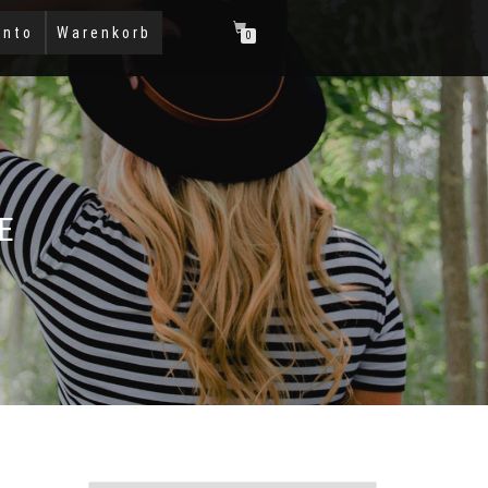
onto
Warenkorb
0
E