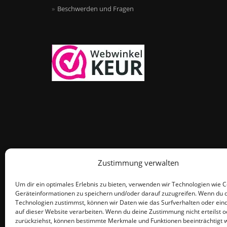
Beschwerden und Fragen
Zustimmung verwalten
Um dir ein optimales Erlebnis zu bieten, verwenden wir Technologien wie 
Geräteinformationen zu speichern und/oder darauf zuzugreifen. Wenn du 
Technologien zustimmst, können wir Daten wie das Surfverhalten oder eind
auf dieser Website verarbeiten. Wenn du deine Zustimmung nicht erteilst o
zurückziehst, können bestimmte Merkmale und Funktionen beeinträchtigt 