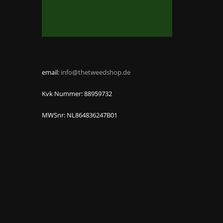
email:
info@thetweedshop.de
Kvk Nummer: 88959732
MWSnr: NL864836247B01