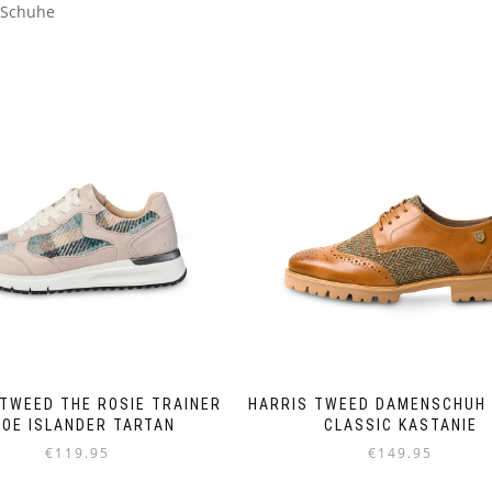
 Schuhe
 TWEED THE ROSIE TRAINER
HARRIS TWEED DAMENSCHUH 
OE ISLANDER TARTAN
CLASSIC KASTANIE
€
119.95
€
149.95
Dieses
Dieses