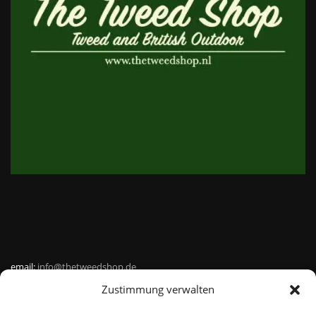
email:
info@thetweedshop.de
Zustimmung verwalten
Kvk Nummer: 88959732