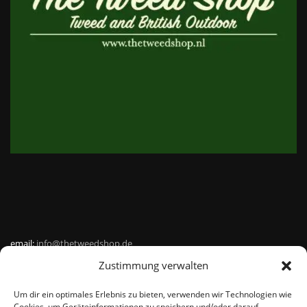
email:
info@thetweedshop.de
Zustimmung verwalten
Kvk Nummer: 88959732
Um dir ein optimales Erlebnis zu bieten, verwenden wir Technologien wie
MWSnr: NL864836247B01
Cookies, um Geräteinformationen zu speichern und/oder darauf