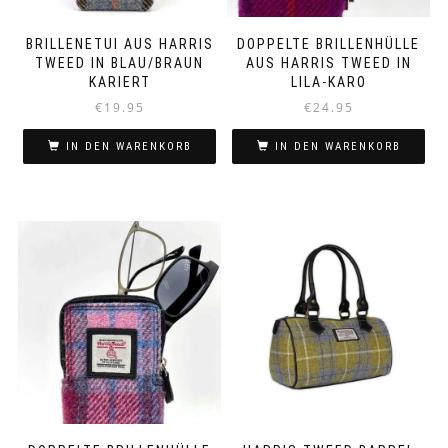
gewählt
werden
BRILLENETUI AUS HARRIS
DOPPELTE BRILLENHÜLLE
TWEED IN BLAU/BRAUN
AUS HARRIS TWEED IN
KARIERT
LILA-KARO
€
19.95
€
24.95
IN DEN WARENKORB
IN DEN WARENKORB