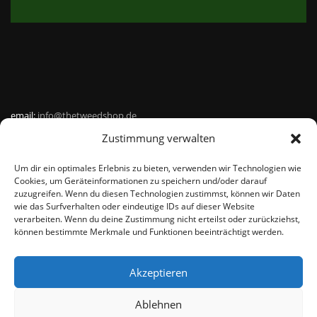
email:
info@thetweedshop.de
Zustimmung verwalten
Kvk Nummer: 88959732
Um dir ein optimales Erlebnis zu bieten, verwenden wir Technologien wie
MWSnr: NL864836247B01
Cookies, um Geräteinformationen zu speichern und/oder darauf
zuzugreifen. Wenn du diesen Technologien zustimmst, können wir Daten
wie das Surfverhalten oder eindeutige IDs auf dieser Website
verarbeiten. Wenn du deine Zustimmung nicht erteilst oder zurückziehst,
können bestimmte Merkmale und Funktionen beeinträchtigt werden.
Akzeptieren
© THEMEISLE, ALL RIGHTS RESERVED
Ablehnen