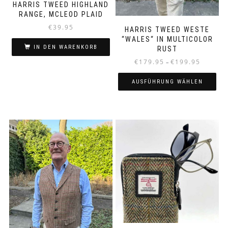
HARRIS TWEED HIGHLAND
RANGE, MCLEOD PLAID
€
39.95
HARRIS TWEED WESTE
“WALES“ IN MULTICOLOR
IN DEN WARENKORB
RUST
Preisspann
€
179.95
€
199.95
–
€179.95
bis
AUSFÜHRUNG WÄHLEN
€199.95
Dieses
Produkt
weist
mehrere
Varianten
auf.
Die
Optionen
können
auf
der
Produktseite
gewählt