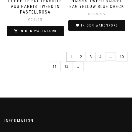
DOPPELTE BRILLENHÜLLE
HARRIS TWEED BARREL
AUS HARRIS TWEED IN
BAG YELLOW BLUE CHECK
PASTELLROSA
€
169.95
€
24.95
IN DEN WARENKORB
IN DEN WARENKORB
1
2
3
4
…
10
11
12
→
INFORMATION