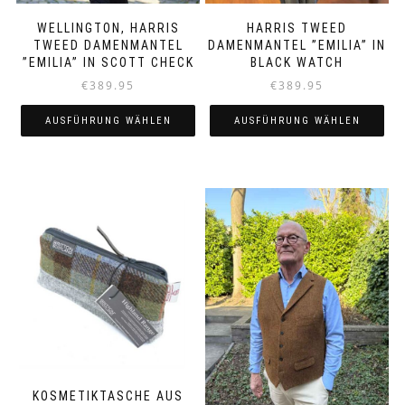
WELLINGTON, HARRIS
HARRIS TWEED
TWEED DAMENMANTEL
DAMENMANTEL ”EMILIA” IN
”EMILIA” IN SCOTT CHECK
BLACK WATCH
€
389.95
€
389.95
AUSFÜHRUNG WÄHLEN
AUSFÜHRUNG WÄHLEN
Dieses
Dieses
Produkt
Produkt
weist
weist
mehrere
mehrere
Varianten
Varianten
auf.
auf.
Die
Die
Optionen
Optionen
können
können
auf
auf
der
der
Produktseite
Produktseite
gewählt
gewählt
werden
werden
KOSMETIKTASCHE AUS