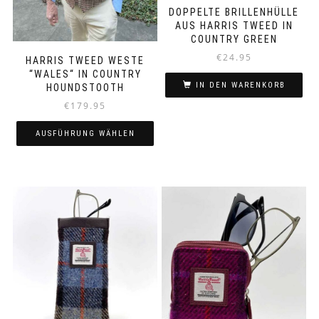
werden
DOPPELTE BRILLENHÜLLE
AUS HARRIS TWEED IN
COUNTRY GREEN
€
24.95
HARRIS TWEED WESTE
“WALES“ IN COUNTRY
IN DEN WARENKORB
HOUNDSTOOTH
€
179.95
AUSFÜHRUNG WÄHLEN
Dieses
Produkt
weist
mehrere
Varianten
auf.
Die
Optionen
können
auf
der
Produktseite