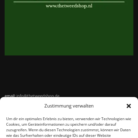
email:
info@thetweedshop.de
Zustimmung verwalten
Kvk Nummer: 88959732
Um dir ein optimales Erlebnis zu bieten, verwenden wir Technologien wie
MWSnr: NL864836247B01
Cookies, um Geräteinformationen zu speichern und/oder darauf
zuzugreifen. Wenn du diesen Technologien zustimmst, können wir Daten
wie das Surfverhalten oder eindeutige IDs auf dieser Website