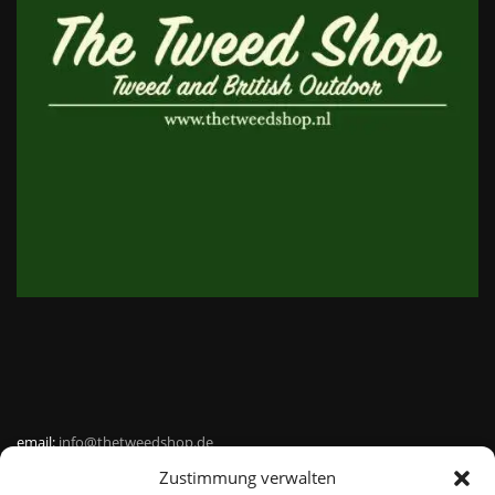
email:
info@thetweedshop.de
Zustimmung verwalten
Kvk Nummer: 88959732