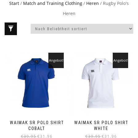
Start
/
Match and Training Clothing
/
Heren
/ Rugby Polo's
Heren
Angebot!
Angebot!
WAIMAK SR POLO SHIRT
WAIMAK SR POLO SHIRT
COBALT
WHITE
Ursprünglicher
Aktueller
Ursprünglicher
Aktueller
€
39.95
€
31.96
€
39.95
€
31.96