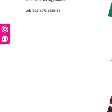
tel: (0031) 073-6130131
9,8
I