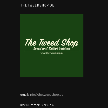
Produktseite
THETWEEDSHOP.DE
gewählt
werden
email:
info@thetweedshop.de
Kvk Nummer: 88959732