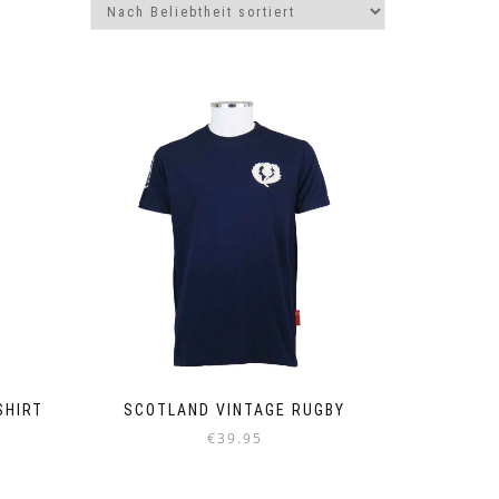
SHIRT
SCOTLAND VINTAGE RUGBY
€
39.95
Dieses
Produkt