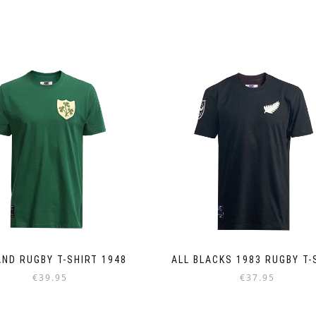
AND RUGBY T-SHIRT 1948
ALL BLACKS 1983 RUGBY T-
€
39.95
€
37.95
Dieses
Dieses
Produkt
Produkt