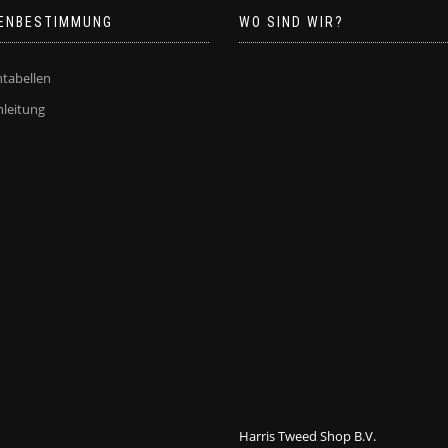
Produktseite
Produktseite
ENBESTIMMUNG
WO SIND WIR?
gewählt
gewählt
werden
werden
tabellen
leitung
Harris Tweed Shop B.V.