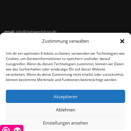
email:
info@thetweedshop.de
Zustimmung verwalten
Kvk Nummer: 88959732
Um dir ein optimales Erlebnis zu bieten, verwenden wir Technologien wie
MWSnr: NL864836247B01
Cookies, um Geräteinformationen zu speichern und/oder darauf
zuzugreifen. Wenn du diesen Technologien zustimmst, können wir Daten
wie das Surfverhalten oder eindeutige IDs auf dieser Website
verarbeiten. Wenn du deine Zustimmung nicht erteilst oder zurückziehst,
können bestimmte Merkmale und Funktionen beeinträchtigt werden.
Akzeptieren
© THEMEISLE, ALL RIGHTS RESERVED
Ablehnen
Einstellungen ansehen
De waardering van www.harristweed-shop.nl bij
WebwinkelKeur
Reviews
is 9.8/10 gebaseerd op 358 reviews.
9,8