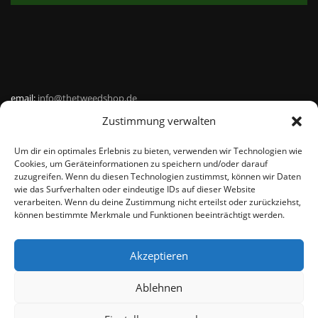
email:
info@thetweedshop.de
Zustimmung verwalten
Kvk Nummer: 88959732
Um dir ein optimales Erlebnis zu bieten, verwenden wir Technologien wie
MWSnr: NL864836247B01
Cookies, um Geräteinformationen zu speichern und/oder darauf
zuzugreifen. Wenn du diesen Technologien zustimmst, können wir Daten
wie das Surfverhalten oder eindeutige IDs auf dieser Website
verarbeiten. Wenn du deine Zustimmung nicht erteilst oder zurückziehst,
können bestimmte Merkmale und Funktionen beeinträchtigt werden.
Akzeptieren
© THEMEISLE, ALL RIGHTS RESERVED
Ablehnen