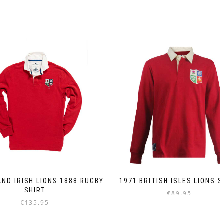
AND IRISH LIONS 1888 RUGBY
1971 BRITISH ISLES LIONS 
SHIRT
€
89.95
€
135.95
Dieses
Dieses
Produkt