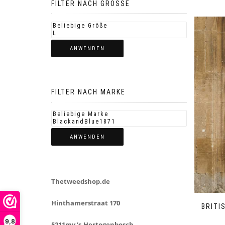
FILTER NACH GROSSE
ANWENDEN
FILTER NACH MARKE
ANWENDEN
Thetweedshop.de
Hinthamerstraat 170
BRITI
9,8
5211mv ’s-Hertogenbosch