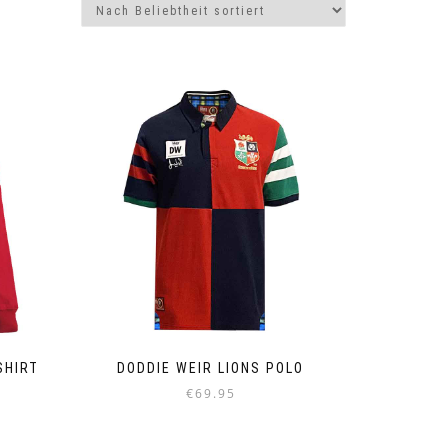
SHIRT
DODDIE WEIR LIONS POLO
€
69.95
Dieses
Produkt