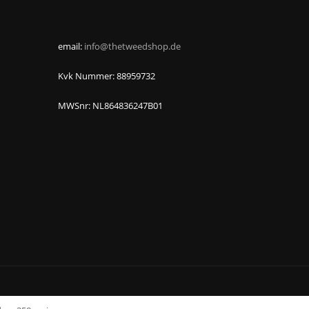
email:
info@thetweedshop.de
Kvk Nummer: 88959732
MWSnr: NL864836247B01