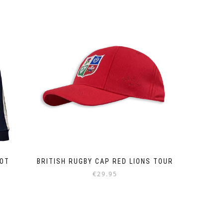
weist
mehrere
Varianten
auf.
Die
Optionen
können
auf
der
Produktseite
gewählt
werden
KOT
BRITISH RUGBY CAP RED LIONS TOUR
€
29.95