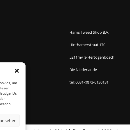
Harris Tweed Shop B.V.
Hinthamerstraat 170
5211mv ’s-Hertogenbosch
Die Niederlande
tel: 0031-(0)73-6130131
Cookies, um
diesen
eutige IDs
der
werden.
 ansehen