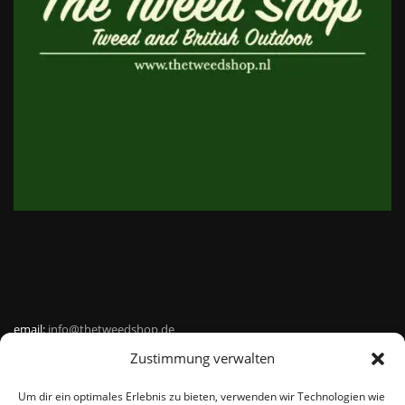
email:
info@thetweedshop.de
Zustimmung verwalten
Kvk Nummer: 88959732
Um dir ein optimales Erlebnis zu bieten, verwenden wir Technologien wie