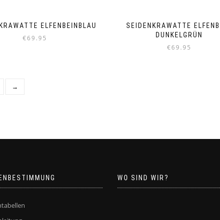
KRAWATTE ELFENBEINBLAU
SEIDENKRAWATTE ELFENB
DUNKELGRÜN
€
69.95
€
69.95
→
ENBESTIMMUNG
WO SIND WIR?
tabellen