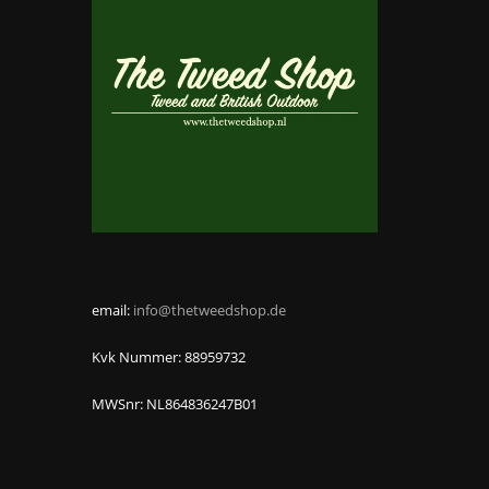
email:
info@thetweedshop.de
Kvk Nummer: 88959732
MWSnr: NL864836247B01