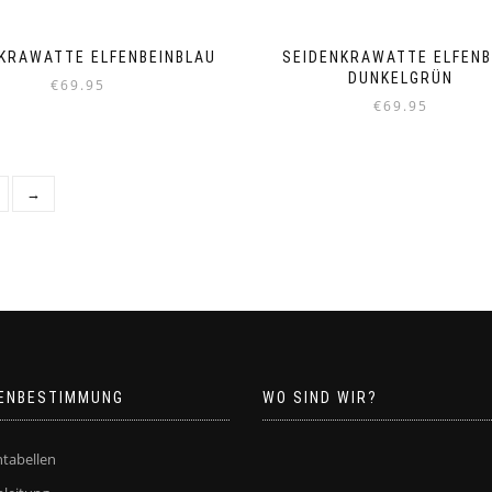
KRAWATTE ELFENBEINBLAU
SEIDENKRAWATTE ELFENB
DUNKELGRÜN
€
69.95
€
69.95
→
ENBESTIMMUNG
WO SIND WIR?
tabellen