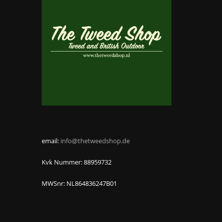
email:
info@thetweedshop.de
Kvk Nummer: 88959732
MWSnr: NL864836247B01