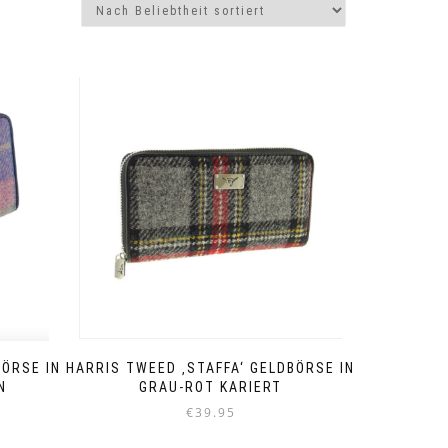
BÖRSE IN
HARRIS TWEED ‚STAFFA‘ GELDBÖRSE IN
N
GRAU-ROT KARIERT
€
39.95