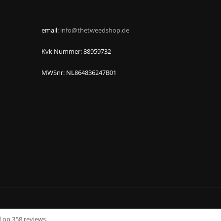
email:
info@thetweedshop.de
Kvk Nummer: 88959732
MWSnr: NL864836247B01
 op 358 reviews.