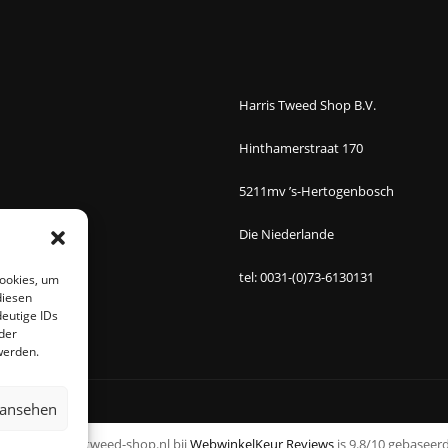
Harris Tweed Shop B.V.
Hinthamerstraat 170
5211mv ’s-Hertogenbosch
Die Niederlande
tel: 0031-(0)73-6130131
Cookies, um
diesen
eutige IDs
der
werden.
 ansehen
an www.harristweed-shop.nl bij
WebwinkelKeur Reviews
is 9.8/10 gebaseerd