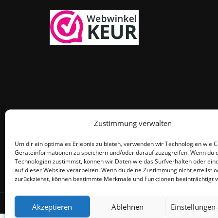
Zustimmung verwalten
Um dir ein optimales Erlebnis zu bieten, verwenden wir Technologien wie 
Geräteinformationen zu speichern und/oder darauf zuzugreifen. Wenn du 
Technologien zustimmst, können wir Daten wie das Surfverhalten oder eind
auf dieser Website verarbeiten. Wenn du deine Zustimmung nicht erteilst o
zurückziehst, können bestimmte Merkmale und Funktionen beeinträchtigt 
© THEMEISLE, ALL RIGHTS RESERVED
Akzeptieren
Ablehnen
Einstellungen