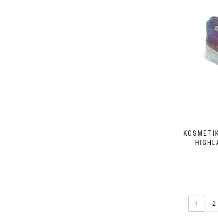
KOSMETI
HIGHL
1
2