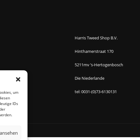
Harris Tweed Shop B.V.
Hinthamerstraat 170
5211mv ’s-Hertogenbosch
Die Niederlande
tel: 0031-(0)73-6130131
Cookies, um
diesen
eutige IDs
der
werden.
 ansehen