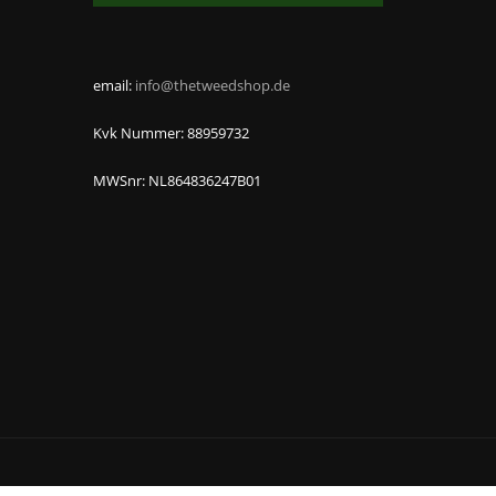
email:
info@thetweedshop.de
Kvk Nummer: 88959732
MWSnr: NL864836247B01