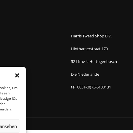
Harris Tweed Shop B.V.
Hinthamerstraat 170
5211mv ’s-Hertogenbosch
Die Niederlande
tel: 0031-(0)73-6130131
Cookies, um
diesen
eutige IDs
der
werden.
 ansehen