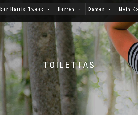
ber Harris Tweed
Herren
Damen
Mein K
TOILETTAS