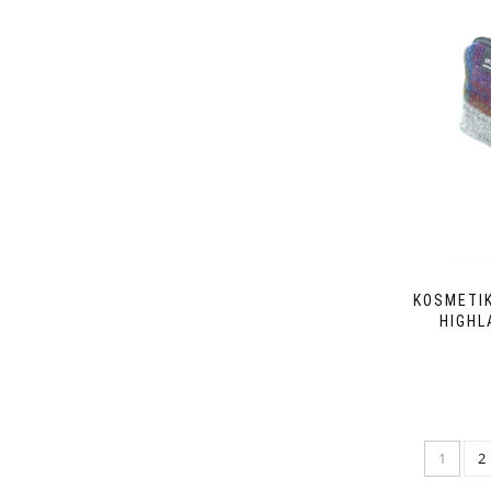
KOSMETI
HIGHL
1
2