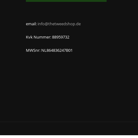
email:
info@thetweedshop.de
Kvk Nummer: 88959732
MWSnr: NL864836247B01