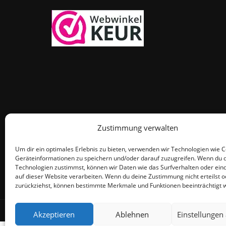
Zustimmung verwalten
Um dir ein optimales Erlebnis zu bieten, verwenden wir Technologien wie 
Geräteinformationen zu speichern und/oder darauf zuzugreifen. Wenn du 
Technologien zustimmst, können wir Daten wie das Surfverhalten oder eind
auf dieser Website verarbeiten. Wenn du deine Zustimmung nicht erteilst o
zurückziehst, können bestimmte Merkmale und Funktionen beeinträchtigt 
© THEMEISLE, ALL RIGHTS RESERVED
Akzeptieren
Ablehnen
Einstellungen