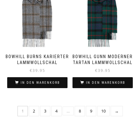
BOWHILL BURNS KARIERTER
BOWHILL GUNN MODERNER
LAMMWOLLSCHAL
TARTAN LAMMWOLLSCHAL
€
39.95
€
39.95
IN DEN WARENKORB
IN DEN WARENKORB
1
2
3
4
…
8
9
10
→