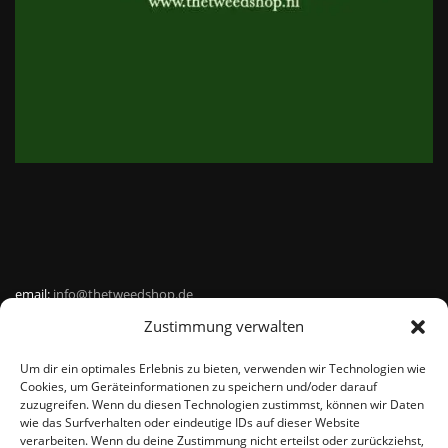
email:
info@thetweedshop.de
Zustimmung verwalten
Kvk Nummer: 88959732
Um dir ein optimales Erlebnis zu bieten, verwenden wir Technologien wie
MWSnr: NL864836247B01
Cookies, um Geräteinformationen zu speichern und/oder darauf
zuzugreifen. Wenn du diesen Technologien zustimmst, können wir Daten
wie das Surfverhalten oder eindeutige IDs auf dieser Website
verarbeiten. Wenn du deine Zustimmung nicht erteilst oder zurückziehst,