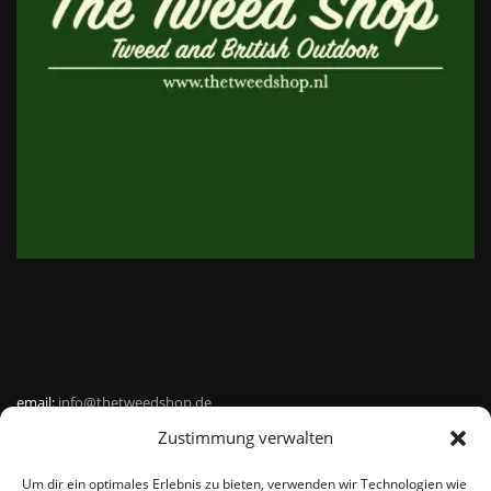
email:
info@thetweedshop.de
Zustimmung verwalten
Kvk Nummer: 88959732
Um dir ein optimales Erlebnis zu bieten, verwenden wir Technologien wie