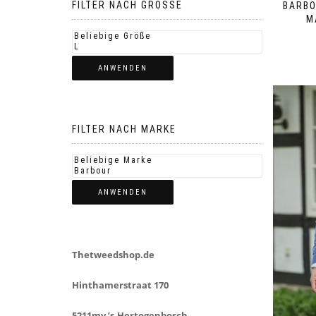
FILTER NACH GROSSE
BARBO
M
ANWENDEN
FILTER NACH MARKE
ANWENDEN
Thetweedshop.de
Hinthamerstraat 170
5211mv ’s-Hertogenbosch