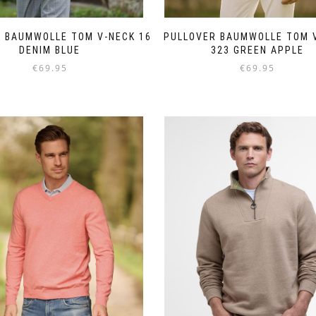
 BAUMWOLLE TOM V-NECK 16
PULLOVER BAUMWOLLE TOM 
DENIM BLUE
323 GREEN APPLE
€
69.95
€
69.95
Dieses
Dieses
Produkt
Produkt
weist
weist
mehrere
mehrere
Varianten
Varianten
auf.
auf.
Die
Die
Optionen
Optionen
können
können
auf
auf
der
der
Produktseite
Produktseite
gewählt
gewählt
werden
werden