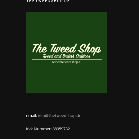
THETWEEDSHOP.DE
werden
email:
info@thetweedshop.de
Kvk Nummer: 88959732