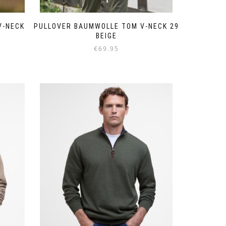
V-NECK
PULLOVER BAUMWOLLE TOM V-NECK 29
BEIGE
€
69.95
Dieses
Produkt
weist
mehrere
Varianten
auf.
Die
Optionen
können
auf
der
Produktseite
gewählt
werden