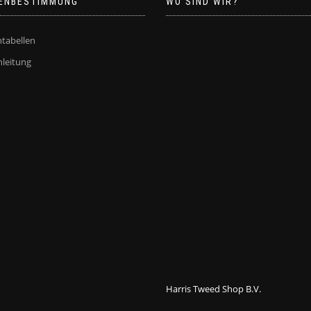
ENBESTIMMUNG
WO SIND WIR?
gewählt
gewählt
werden
werden
tabellen
leitung
Harris Tweed Shop B.V.