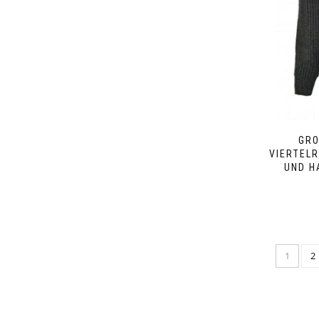
GRO
VIERTELR
ND HA
1
2