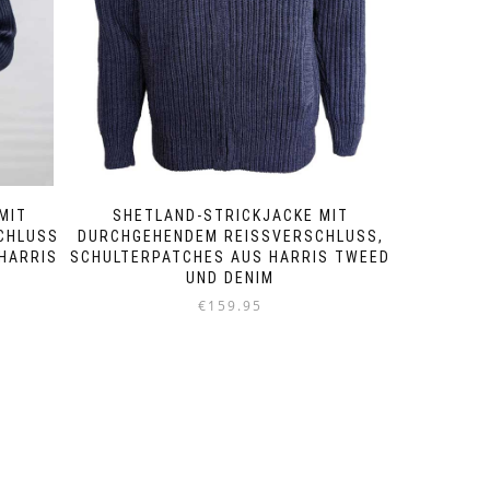
gewählt
werden
MIT
SHETLAND-STRICKJACKE MIT
HLUSS U
DURCHGEHENDEM REISSVERSCHLUSS, S
ARRIS T
CHULTERPATCHES AUS HARRIS TWEED U
ND DENIM
€
159.95
Dieses
Produkt
weist
mehrere
Varianten
auf.
Die