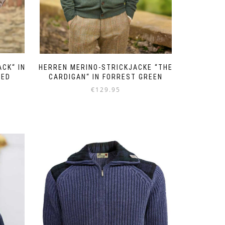
CK“ IN
HERREN MERINO-STRICKJACKE “THE
EED
CARDIGAN“ IN FORREST GREEN
€
129.95
Dieses
Produkt
weist
mehrere
Varianten
auf.
Die
Optionen
können
auf
der
Produktseite