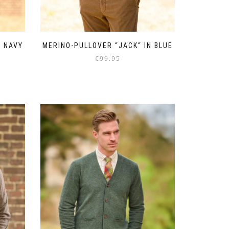
N NAVY
MERINO-PULLOVER “JACK“ IN BLUE
€
99.95
Dieses
Produkt
weist
mehrere
Varianten
auf.
Die
Optionen
können
auf
der
Produktseite
gewählt
werden