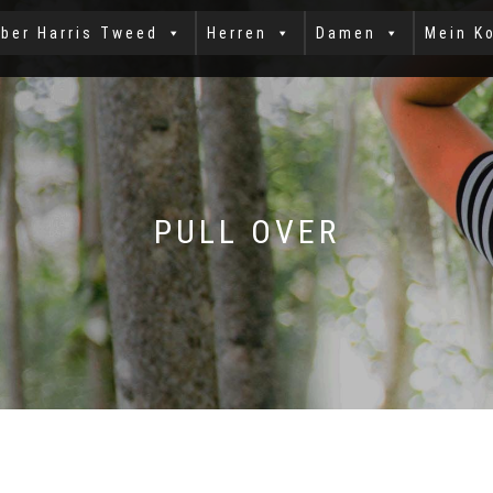
ber Harris Tweed
Herren
Damen
Mein K
PULL OVER