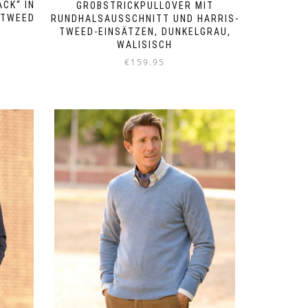
CK“ IN
GROBSTRICKPULLOVER MIT
 TWEED
RUNDHALSAUSSCHNITT UND HARRIS-
TWEED-EINSÄTZEN, DUNKELGRAU,
WALISISCH
€
159.95
Dieses
Produkt
weist
mehrere
Varianten
auf.
Die
Optionen
können
auf
der
Produktseite
gewählt
werden