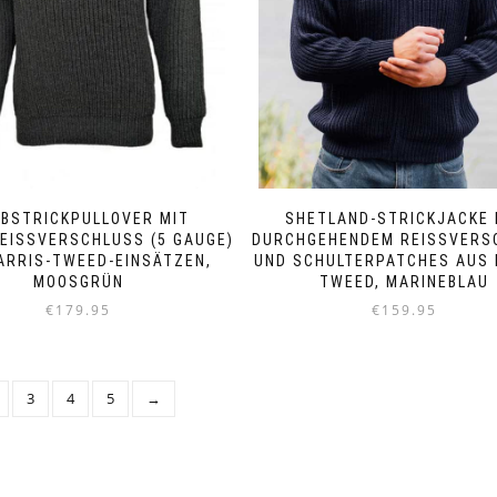
gewählt
gewählt
werden
werden
BSTRICKPULLOVER MIT
SHETLAND-STRICKJACKE 
EISSVERSCHLUSS (5 GAUGE) U
DURCHGEHENDEM REISSVERSC
RRIS-TWEED-EINSÄTZEN, M
ND SCHULTERPATCHES AUS H
OOSGRÜN
WEED, MARINEBLAU
€
179.95
€
159.95
Dieses
Dieses
Produkt
Produkt
weist
weist
3
4
5
→
mehrere
mehrere
Varianten
Varianten
auf.
auf.
Die
Die