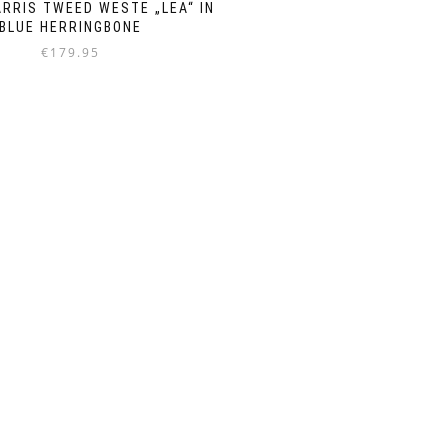
RRIS TWEED WESTE „LEA“ IN
BLUE HERRINGBONE
€
179.95
Dieses
Produkt
weist
mehrere
Varianten
auf.
Die
Optionen
können
auf
der
Produktseite
gewählt
werden