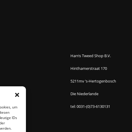
Harris Tweed Shop B.V.
Hinthamerstraat 170
5211mv ’s-Hertogenbosch
Die Niederlande
tel: 0031-(0)73-6130131
Cookies, um
diesen
eutige IDs
der
werden.