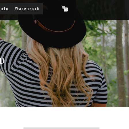
onto
Warenkorb
0
ED