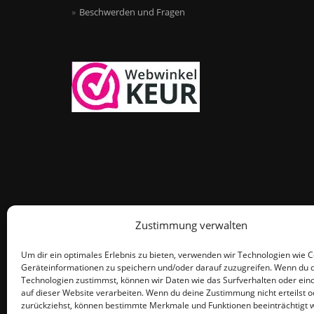
Beschwerden und Fragen
Zustimmung verwalten
Um dir ein optimales Erlebnis zu bieten, verwenden wir Technologien wie 
Geräteinformationen zu speichern und/oder darauf zuzugreifen. Wenn du 
Technologien zustimmst, können wir Daten wie das Surfverhalten oder eind
auf dieser Website verarbeiten. Wenn du deine Zustimmung nicht erteilst o
zurückziehst, können bestimmte Merkmale und Funktionen beeinträchtigt 