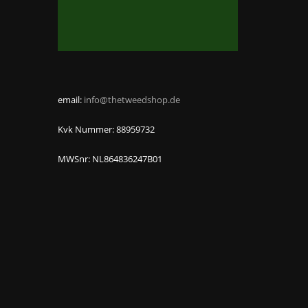
email:
info@thetweedshop.de
Kvk Nummer: 88959732
MWSnr: NL864836247B01