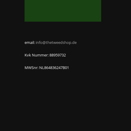
email:
info@thetweedshop.de
Kvk Nummer: 88959732
MWSnr: NL864836247B01