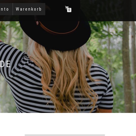
onto
Warenkorb
0
JDE