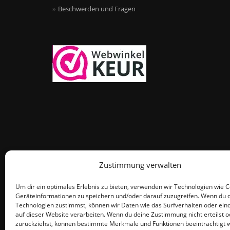
Beschwerden und Fragen
Zustimmung verwalten
Um dir ein optimales Erlebnis zu bieten, verwenden wir Technologien wie 
Geräteinformationen zu speichern und/oder darauf zuzugreifen. Wenn du 
Technologien zustimmst, können wir Daten wie das Surfverhalten oder eind
auf dieser Website verarbeiten. Wenn du deine Zustimmung nicht erteilst o
zurückziehst, können bestimmte Merkmale und Funktionen beeinträchtigt 