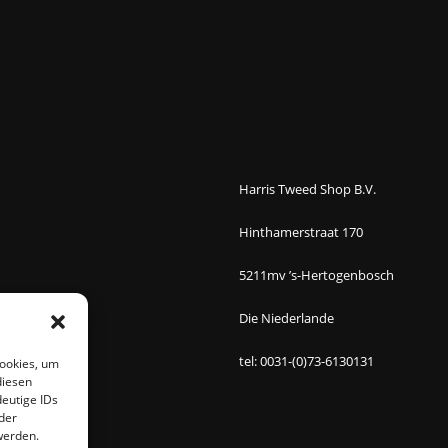
Harris Tweed Shop B.V.
Hinthamerstraat 170
5211mv ’s-Hertogenbosch
Die Niederlande
tel: 0031-(0)73-6130131
Cookies, um
diesen
eutige IDs
der
werden.